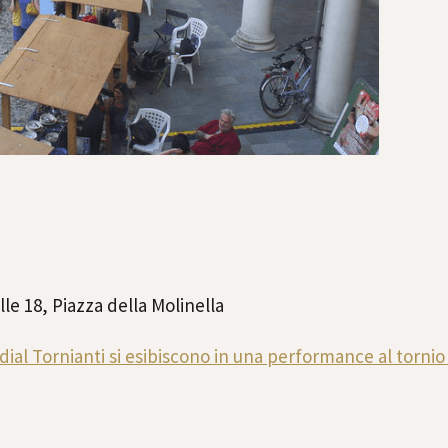
e 18, Piazza della Molinella
ndial Tornianti si esibiscono in una performance al tornio