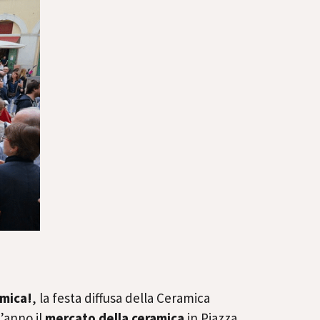
mica!
, la festa diffusa della Ceramica
t’anno il
mercato della ceramica
in Piazza