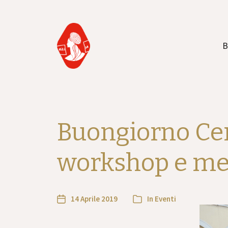
B
Buongiorno Cer
workshop e mer
14 Aprile 2019
In
Eventi