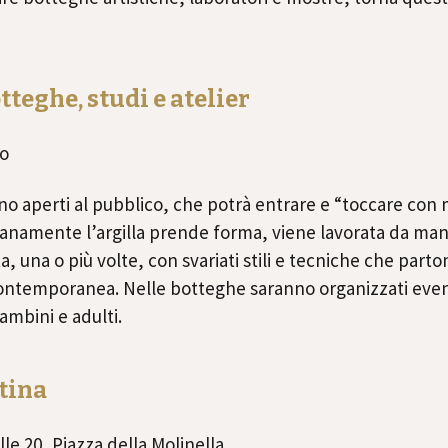
teghe, studi e atelier
no
no aperti al pubblico, che potrà entrare e “toccare con
dianamente l’argilla prende forma, viene lavorata da mani 
a, una o più volte, con svariati stili e tecniche che par
contemporanea. Nelle botteghe saranno organizzati event
ambini e adulti.
tina
e 20, Piazza della Molinella