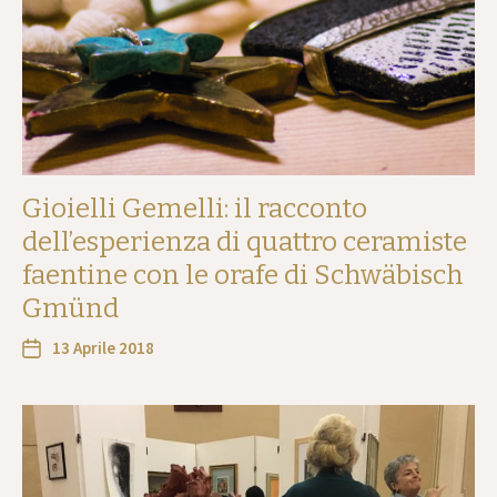
Gioielli Gemelli: il racconto
dell’esperienza di quattro ceramiste
faentine con le orafe di Schwäbisch
Gmünd
13 Aprile 2018