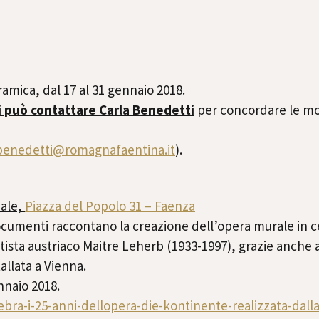
ramica, dal 17 al 31 gennaio 2018.
i può contattare Carla Benedetti
per concordare le mod
.benedetti@
romagnafaentina.it
).
pale,
Piazza del Popolo 31 – Faenza
ocumenti raccontano la creazione dell’opera murale in c
tista austriaco Maitre Leherb (1933-1997), grazie anche a
allata a Vienna.
nnaio 2018.
ebra-i-25-anni-
dellopera-die-kontinente-
realizzata-dalla