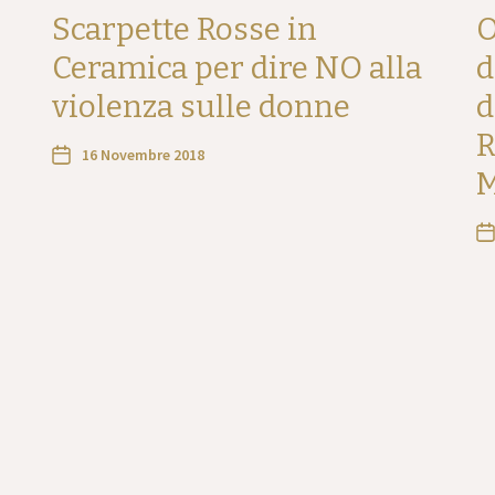
Scarpette Rosse in
O
Ceramica per dire NO alla
d
violenza sulle donne
d
R
16 Novembre 2018
M