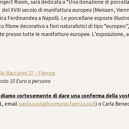
 Project Room, sarà dedicata a “Una donazione di porcell
del XVIII secolo di manifattura europea (Meissen, Vienna
ica Ferdinandea a Napoli). Le porcellane esposte illust
o filone decorativo a fiori naturalistici di tipo “europeo”,
 presso tutte le manifatture europee. L’esposizione, a 
ale Baccarini 27 – Faenza
costo 10 Euro a persona
iediamo cortesemente di dare una conferma della vost
21, email
paola.casta@comune.faenza.ra.
it
) o Carla Bened