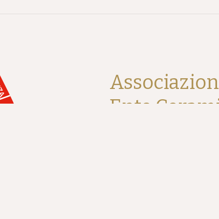
Associazio
Ente Ceram
Piazza Nenni, 1 48018 Faenza (