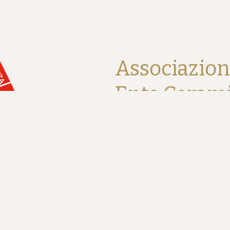
Associazio
Ente Ceram
Piazza Nenni, 1 48018 Faenza (