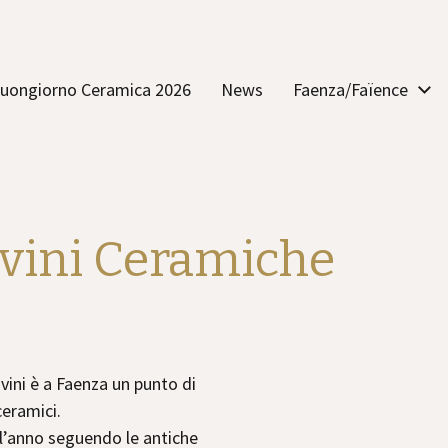
uongiorno Ceramica 2026
News
Faenza/Faïence
avini Ceramiche
avini è a Faenza un punto di
ceramici.
ll’anno seguendo le antiche