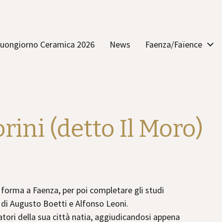
uongiorno Ceramica 2026
News
Faenza/Faïence
ini (detto Il Moro)
i forma a Faenza, per poi completare gli studi
vo di Augusto Boetti e Alfonso Leoni.
ratori della sua città natia, aggiudicandosi appena