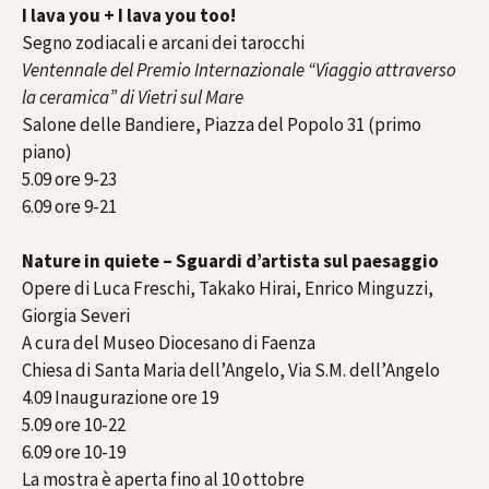
I lava you + I lava you too!
Segno zodiacali e arcani dei tarocchi
Ventennale del Premio Internazionale “Viaggio attraverso
la ceramica” di Vietri sul Mare
Salone delle Bandiere, Piazza del Popolo 31 (primo
piano)
5.09 ore 9-23
6.09 ore 9-21
Nature in quiete – Sguardi d’artista sul paesaggio
Opere di Luca Freschi, Takako Hirai, Enrico Minguzzi,
Giorgia Severi
A cura del Museo Diocesano di Faenza
Chiesa di Santa Maria dell’Angelo, Via S.M. dell’Angelo
4.09 Inaugurazione ore 19
5.09 ore 10-22
6.09 ore 10-19
La mostra è aperta fino al 10 ottobre